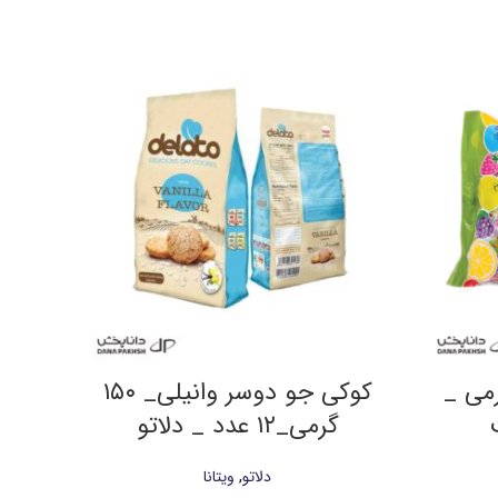
وپک _ ۴۰۰ گرمی _
کوکی جو دوسر وانیلی_ ۱۵۰
گرمی_۱۲ عدد _ دلاتو
گر
دلاتو
,
ویتانا